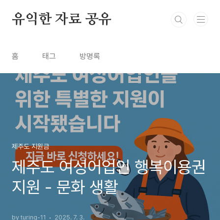
본문 바로가기
유익한 자료 공유
홈
태그
방명록
제주도 지원금
제주도 여성어업인 행복이용권
지원 - 문화 생활
by turing-11
2025. 7. 3.