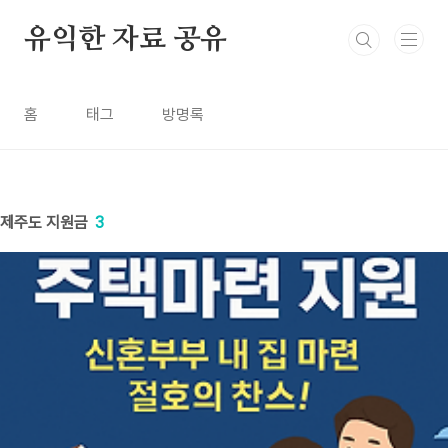
본문 바로가기
유익한 자료 공유
홈
태그
방명록
제주도 지원금
3